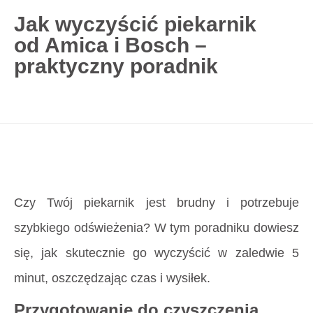
Jak wyczyścić piekarnik
od Amica i Bosch –
727 775 478
praktyczny poradnik
blisco.pl
›
Poradnik
›
Jak wyczyścić piekarnik
od Amica i Bosch – praktyczny poradnik
Strona główna
»
Jak wyczyścić piekarnik od Amica
i Bosch – praktyczny poradnik
Czy Twój piekarnik jest brudny i potrzebuje
szybkiego odświeżenia? W tym poradniku dowiesz
się, jak skutecznie go wyczyścić w zaledwie 5
minut, oszczędzając czas i wysiłek.
Przygotowanie do czyszczenia