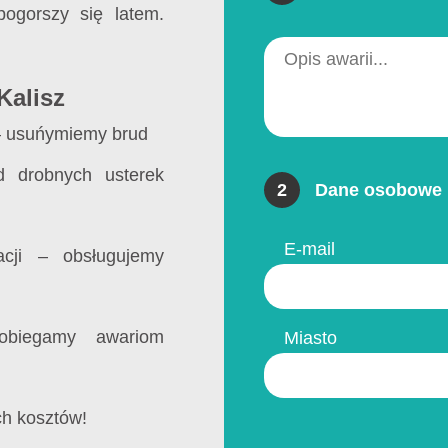
ogorszy się latem.
Kalisz
 usuńymiemy brud
drobnych usterek
2
Dane osobowe 
E-mail
acji – obsługujemy
biegamy awariom
Miasto
ch kosztów!