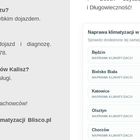
i Długowieczność!
szu?
zybkim dojazdem.
Naprawa klimatyzacji w
Sprawdz dostepnosc tej samej 
ojazd i diagnozę.
78.
Będzin
NAPRAWA KLIMATYZACJI
rów Kalisz?
Bielsko Biała
ługi.
NAPRAWA KLIMATYZACJI
Katowice
NAPRAWA KLIMATYZACJI
fachowców!
Olsztyn
NAPRAWA KLIMATYZACJI
atyzacji Blisco.pl
Chorzów
NAPRAWA KLIMATYZACJI