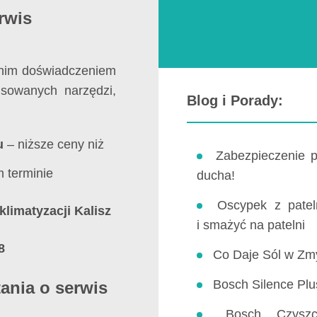
rwis
etnim doświadczeniem
sowanych narzędzi,
Blog i Porady:
u
– niższe ceny niż
Zabezpieczenie 
 terminie
ducha!
Oscypek z patel
limatyzacji Kalisz
i smażyć na patelni
8
Co Daje Sól w Zm
Bosch Silence Pl
ania o serwis
Bosch Czysz