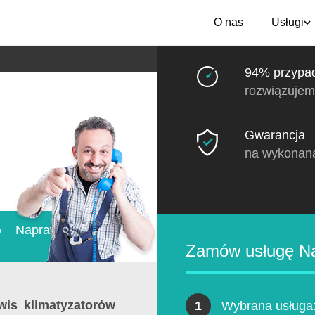
O nas
Usługi
94% przypa
rozwiązujem
Gwarancja
na wykonan
»
Naprawa
Zamów usługę Nap
wis klimatyzatorów
1
Wybrana usługa