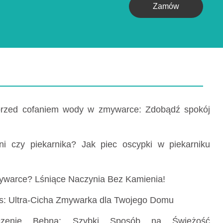
Zamów
przed cofaniem wody w zmywarce: Zdobądź spokój
ni czy piekarnika? Jak piec oscypki w piekarniku
ywarce? Lśniące Naczynia Bez Kamienia!
us: Ultra-Cicha Zmywarka dla Twojego Domu
czenie Bębna: Szybki Sposób na Świeżość