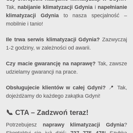
Tak,
nabijanie klimatyzacji Gdynia
i
napełnianie
klimatyzacji Gdynia
to nasza specjalność –
mobilnie i tanio!
Ile trwa serwis klimatyzacji Gdynia?
Zazwyczaj
1-2 godziny, w zależności od awarii.
Czy macie gwarancję na naprawę?
Tak, zawsze
udzielamy gwarancji na prace.
Obsługujecie klientów w całej Gdyni?
📍 Tak,
dojeżdżamy do każdego zakątka Gdyni!
📞 CTA – Zadzwoń teraz!
Potrzebujesz
naprawy klimatyzacji Gdynia
?
Skontaktuj się już dziś:
727 775 478
! Szybka