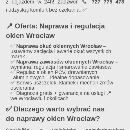
z dojazdem w 24h! Zadzwoń 📞
727 775 478
i odzyskaj komfort bez czekania. ✅
📍 Oferta: Naprawa i regulacja
okien Wrocław
✅
Naprawa okuć okiennych Wrocław
–
usuwamy zacięcia i awarie okuć wszystkich
marek
✅
Naprawa zawiasów okiennych Wrocław
–
wymiana, regulacja i smarowanie zawiasów
✅ Regulacja okien PCV, drewnianych
i aluminiowych – idealne dopasowanie
✅ Serwis uszczelek, klamek i mechanizmów
otwierania
✅ Diagnoza gratis + gwarancja na usługi 📍
we Wrocławiu i okolicach
✅ Dlaczego warto wybrać nas
do naprawy okien Wrocław?