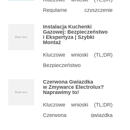
Regularne czyszczenie
kołnierza pralki zapobiega
Instalacja Kuchenki
pleśni, zapachom
Gazowej: Bezpieczeństwo
i Ekspertyza | Szybki
Brak foto
i uszkodzeniom uszczelki –
Montaż
czyść co miesiąc. Proste
Kluczowe wnioski (TL;DR)
środki domowe jak ocet, soda
Bezpieczeństwo
czy płyn do naczyń
na pierwszym miejscu:
Czerwona Gwiazdka
skutecznie usuwają brud
Instalacja kuchenki gazowej
w Zmywarce Electrolux?
Naprawimy to!
Brak foto
i szlam z gumowego kołnierza
wymaga specjalisty
w pralce. […]
Kluczowe wnioski (TL;DR)
z certyfikatami, by uniknąć
Czerwona gwiazdka
wycieków gazu i eksplozji.
w zmywarce Electrolux często
Wybierz doświadczonego