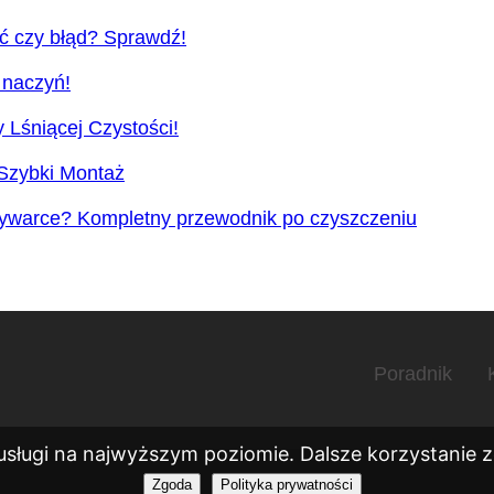
 czy błąd? Sprawdź!
 naczyń!
 Lśniącej Czystości!
 Szybki Montaż
ywarce? Kompletny przewodnik po czyszczeniu
Poradnik
usługi na najwyższym poziomie. Dalsze korzystanie ze
Zgoda
Polityka prywatności