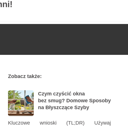
hni!
Usługi
Poradnik
Kontakt
727 775 478
Zobacz także:
Czym czyścić okna
bez smug? Domowe Sposoby
na Błyszczące Szyby
Kluczowe wnioski (TL;DR) Używaj