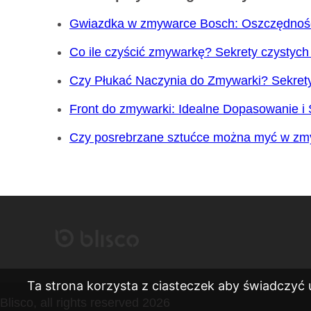
Gwiazdka w zmywarce Bosch: Oszczędność
Co ile czyścić zmywarkę? Sekrety czystych
Czy Płukać Naczynia do Zmywarki? Sekrety
Front do zmywarki: Idealne Dopasowanie i
Czy posrebrzane sztućce można myć w zm
Ta strona korzysta z ciasteczek aby świadczyć 
Blisco, all rights reserved 2026