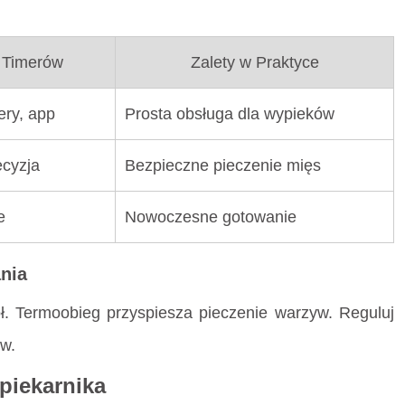
i Timerów
Zalety w Praktyce
ery, app
Prosta obsługa dla wypieków
ecyzja
Bezpieczne pieczenie mięs
e
Nowoczesne gotowanie
ania
ł. Termoobieg przyspiesza pieczenie warzyw. Reguluj
ów.
piekarnika