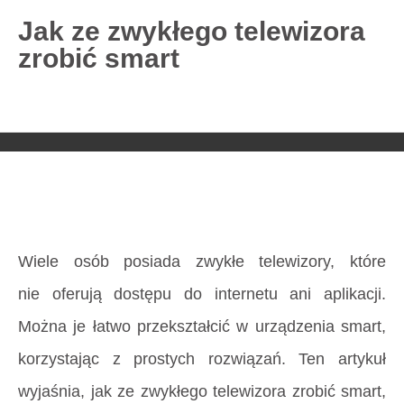
Jak ze zwykłego telewizora
zrobić smart
727 775 478
blisco.pl
›
Poradnik
›
Jak ze zwykłego telewizora
zrobić smart
Strona główna
»
Jak ze zwykłego telewizora zrobić
smart
Wiele osób posiada zwykłe telewizory, które
nie oferują dostępu do internetu ani aplikacji.
Można je łatwo przekształcić w urządzenia smart,
korzystając z prostych rozwiązań. Ten artykuł
wyjaśnia, jak ze zwykłego telewizora zrobić smart,