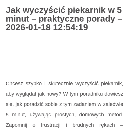
Jak wyczyścić piekarnik w 5
minut – praktyczne porady –
727 775 478
2026-01-18 12:54:19
blisco.pl
›
Poradnik
›
Jak wyczyścić piekarnik w 5
minut – praktyczne porady – 2026-01-18 12:54:19
Strona główna
»
Jak wyczyścić piekarnik w 5 minut
– praktyczne porady – 2026-01-18 12:54:19
Chcesz szybko i skutecznie wyczyścić piekarnik,
aby wyglądał jak nowy? W tym poradniku dowiesz
się, jak poradzić sobie z tym zadaniem w zaledwie
5 minut, używając prostych, domowych metod.
Zapomnij o frustracji i brudnych rękach –