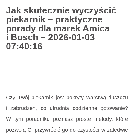
Jak skutecznie wyczyścić
piekarnik – praktyczne
727 775 478
porady dla marek Amica
blisco.pl
›
Poradnik
›
Jak skutecznie wyczyścić
i Bosch – 2026-01-03
piekarnik – praktyczne porady dla marek Amica
07:40:16
i Bosch – 2026-01-03 07:40:16
Strona główna
»
Jak skutecznie wyczyścić
piekarnik – praktyczne porady dla marek Amica
i Bosch – 2026-01-03 07:40:16
Czy Twój piekarnik jest pokryty warstwą tłuszczu
i zabrudzeń, co utrudnia codzienne gotowanie?
W tym poradniku poznasz proste metody, które
pozwolą Ci przywrócić go do czystości w zaledwie