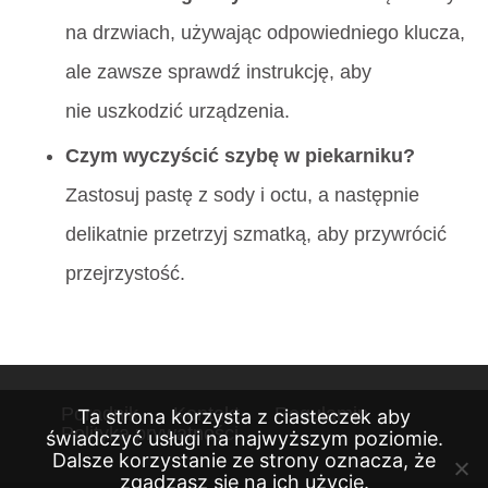
na drzwiach, używając odpowiedniego klucza,
ale zawsze sprawdź instrukcję, aby
nie uszkodzić urządzenia.
Czym wyczyścić szybę w piekarniku?
Zastosuj pastę z sody i octu, a następnie
delikatnie przetrzyj szmatką, aby przywrócić
przejrzystość.
Poradnik
Kontakt
Regulamin
Ta strona korzysta z ciasteczek aby
Polityka prywatności
świadczyć usługi na najwyższym poziomie.
Dalsze korzystanie ze strony oznacza, że
zgadzasz się na ich użycie.