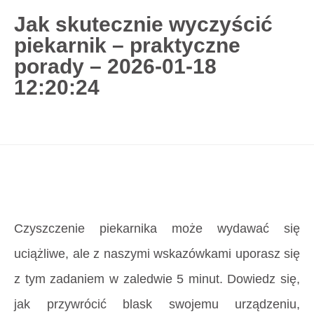
Jak skutecznie wyczyścić
piekarnik – praktyczne
727 775 478
porady – 2026-01-18
blisco.pl
›
Poradnik
›
Jak skutecznie wyczyścić
12:20:24
piekarnik – praktyczne porady – 2026-01-18
12:20:24
Strona główna
»
Jak skutecznie wyczyścić
piekarnik – praktyczne porady – 2026-01-18
12:20:24
Czyszczenie piekarnika może wydawać się
uciążliwe, ale z naszymi wskazówkami uporasz się
z tym zadaniem w zaledwie 5 minut. Dowiedz się,
jak przywrócić blask swojemu urządzeniu,