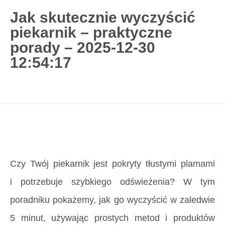
Jak skutecznie wyczyścić
piekarnik – praktyczne
727 775 478
porady – 2025-12-30
blisco.pl
›
Poradnik
›
Jak skutecznie wyczyścić
12:54:17
piekarnik – praktyczne porady – 2025-12-30
12:54:17
Strona główna
»
Jak skutecznie wyczyścić
piekarnik – praktyczne porady – 2025-12-30
12:54:17
Czy Twój piekarnik jest pokryty tłustymi plamami
i potrzebuje szybkiego odświeżenia? W tym
poradniku pokażemy, jak go wyczyścić w zaledwie
5 minut, używając prostych metod i produktów