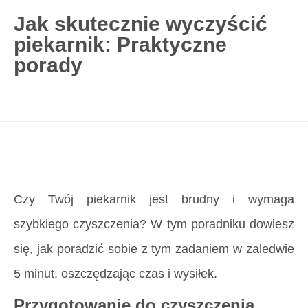
Jak skutecznie wyczyścić
piekarnik: Praktyczne
727 775 478
porady
blisco.pl
›
Poradnik
›
Jak skutecznie wyczyścić
piekarnik: Praktyczne porady
Strona główna
»
Jak skutecznie wyczyścić
piekarnik: Praktyczne porady
Czy Twój piekarnik jest brudny i wymaga
szybkiego czyszczenia? W tym poradniku dowiesz
się, jak poradzić sobie z tym zadaniem w zaledwie
5 minut, oszczędzając czas i wysiłek.
Przygotowanie do czyszczenia