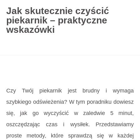
Jak skutecznie czyścić
piekarnik – praktyczne
727 775 478
wskazówki
blisco.pl
›
Poradnik
›
Jak skutecznie czyścić
piekarnik – praktyczne wskazówki
Strona główna
»
Jak skutecznie czyścić piekarnik –
praktyczne wskazówki
Czy Twój piekarnik jest brudny i wymaga
szybkiego odświeżenia? W tym poradniku dowiesz
się, jak go wyczyścić w zaledwie 5 minut,
oszczędzając czas i wysiłek. Przedstawiamy
proste metody, które sprawdzą się w każdej