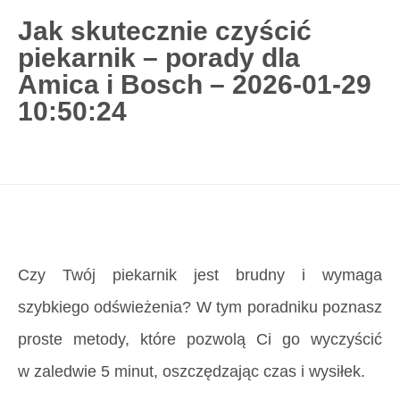
Jak skutecznie czyścić
piekarnik – porady dla
727 775 478
Amica i Bosch – 2026-01-29
blisco.pl
›
Poradnik
›
Jak skutecznie czyścić
10:50:24
piekarnik – porady dla Amica i Bosch – 2026-01-29
10:50:24
Strona główna
»
Jak skutecznie czyścić piekarnik –
porady dla Amica i Bosch – 2026-01-29 10:50:24
Czy Twój piekarnik jest brudny i wymaga
szybkiego odświeżenia? W tym poradniku poznasz
proste metody, które pozwolą Ci go wyczyścić
w zaledwie 5 minut, oszczędzając czas i wysiłek.