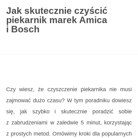
Jak skutecznie czyścić
piekarnik marek Amica
727 775 478
i Bosch
blisco.pl
›
Poradnik
›
Jak skutecznie czyścić
piekarnik marek Amica i Bosch
Strona główna
»
Jak skutecznie czyścić piekarnik
marek Amica i Bosch
Czy wiesz, że czyszczenie piekarnika nie musi
zajmować dużo czasu? W tym poradniku dowiesz
się, jak szybko i skutecznie poradzić sobie
z zabrudzeniami w zaledwie 5 minut, korzystając
z prostych metod. Omówimy kroki dla popularnych