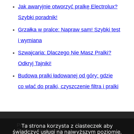
Jak awaryjnie otworzyć pralkę Electrolux?
Szybki poradnik!
Grzałka w pralce: Napraw sam! Szybki test
i wymiana
Szwajcaria: Dlaczego Nie Masz Pralki?
Odkryj Tajniki!
Budowa pralki ładowanej od góry: gdzie
co wlać do pralki, czyszczenie filtra i pralki
Poradnik
Kontakt
Regulamin
Ta strona korzysta z ciasteczek aby
Polityka prywatności
świadczyć usługi na najwyższym poziomie.