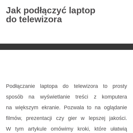
Jak podłączyć laptop
do telewizora
727 775 478
blisco.pl
›
Poradnik
›
Jak podłączyć laptop
do telewizora
Strona główna
»
Jak podłączyć laptop
do telewizora
Podłączanie laptopa do telewizora to prosty
sposób na wyświetlanie treści z komputera
na większym ekranie. Pozwala to na oglądanie
filmów, prezentacji czy gier w lepszej jakości.
W tym artykule omówimy kroki, które ułatwią