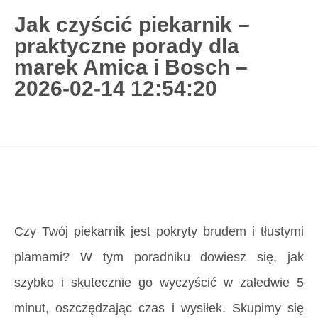
Jak czyścić piekarnik –
praktyczne porady dla
727 775 478
marek Amica i Bosch –
blisco.pl
›
Poradnik
›
Jak czyścić piekarnik –
2026-02-14 12:54:20
praktyczne porady dla marek Amica i Bosch –
2026-02-14 12:54:20
Strona główna
»
Jak czyścić piekarnik –
praktyczne porady dla marek Amica i Bosch –
2026-02-14 12:54:20
Czy Twój piekarnik jest pokryty brudem i tłustymi
plamami? W tym poradniku dowiesz się, jak
szybko i skutecznie go wyczyścić w zaledwie 5
minut, oszczędzając czas i wysiłek. Skupimy się