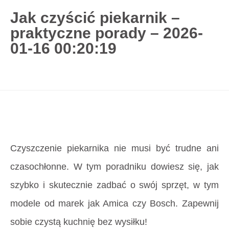
Jak czyścić piekarnik –
praktyczne porady – 2026-
727 775 478
01-16 00:20:19
blisco.pl
›
Poradnik
›
Jak czyścić piekarnik –
praktyczne porady – 2026-01-16 00:20:19
Strona główna
»
Jak czyścić piekarnik –
praktyczne porady – 2026-01-16 00:20:19
Czyszczenie piekarnika nie musi być trudne ani
czasochłonne. W tym poradniku dowiesz się, jak
szybko i skutecznie zadbać o swój sprzęt, w tym
modele od marek jak Amica czy Bosch. Zapewnij
sobie czystą kuchnię bez wysiłku!