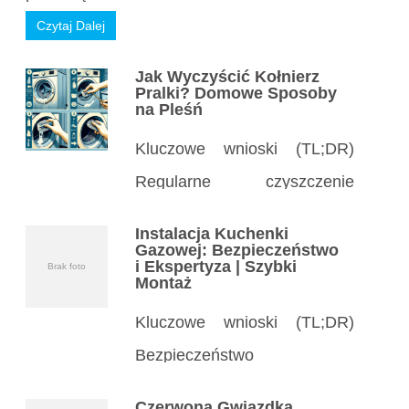
Czytaj Dalej
Jak Wyczyścić Kołnierz
Pralki? Domowe Sposoby
na Pleśń
Kluczowe wnioski (TL;DR)
Regularne czyszczenie
kołnierza pralki zapobiega
Instalacja Kuchenki
pleśni, zapachom
Gazowej: Bezpieczeństwo
i Ekspertyza | Szybki
Brak foto
i uszkodzeniom uszczelki –
Montaż
czyść co miesiąc. Proste
Kluczowe wnioski (TL;DR)
środki domowe jak ocet, soda
Bezpieczeństwo
czy płyn do naczyń
na pierwszym miejscu:
Czerwona Gwiazdka