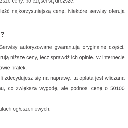
ższe ceny, bo części są droższe.
eźć najkorzystniejszą cenę. Niektóre serwisy oferują
y?
Serwisy autoryzowane gwarantują oryginalne części,
ują niższe ceny, lecz sprawdź ich opinie. W internecie
rawie pralek.
i zdecydujesz się na naprawę, ta opłata jest wliczana
omu, co zwiększa wygodę, ale podnosi cenę o 50100
talach ogłoszeniowych.