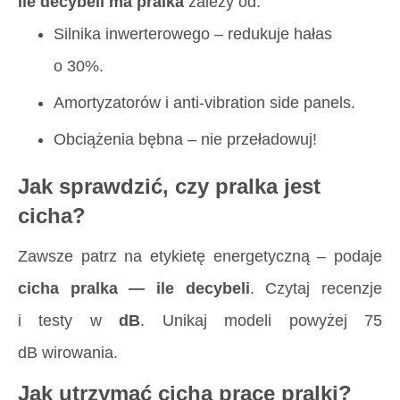
Ile decybeli ma pralka
zależy od:
Silnika inwerterowego – redukuje hałas
o 30%.
Amortyzatorów i anti-vibration side panels.
Obciążenia bębna – nie przeładowuj!
Jak sprawdzić, czy pralka jest
cicha?
Zawsze patrz na etykietę energetyczną – podaje
cicha pralka — ile decybeli
. Czytaj recenzje
i testy w
dB
. Unikaj modeli powyżej 75
dB wirowania.
Jak utrzymać cichą pracę pralki?