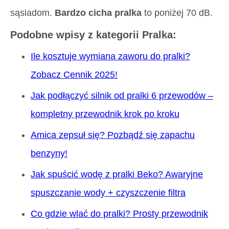
sąsiadom.
Bardzo cicha pralka
to poniżej 70 dB.
Podobne wpisy z kategorii Pralka:
Ile kosztuje wymiana zaworu do pralki?
Zobacz Cennik 2025!
Jak podłączyć silnik od pralki 6 przewodów –
kompletny przewodnik krok po kroku
Amica zepsuł się? Pozbądź się zapachu
benzyny!
Jak spuścić wodę z pralki Beko? Awaryjne
spuszczanie wody + czyszczenie filtra
Co gdzie wlać do pralki? Prosty przewodnik