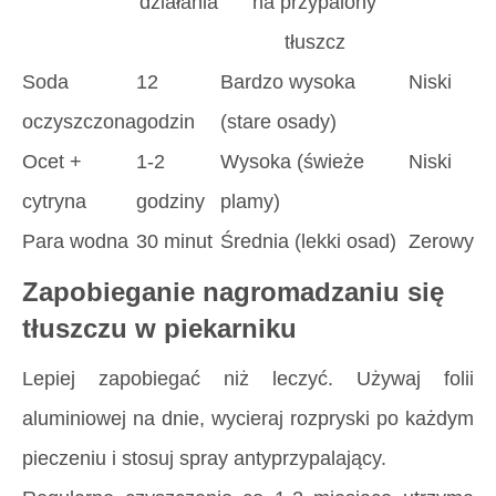
działania
na przypalony
tłuszcz
Soda
12
Bardzo wysoka
Niski
oczyszczona
godzin
(stare osady)
Ocet +
1-2
Wysoka (świeże
Niski
cytryna
godziny
plamy)
Para wodna
30 minut
Średnia (lekki osad)
Zerowy
Zapobieganie nagromadzaniu się
tłuszczu w piekarniku
Lepiej zapobiegać niż leczyć. Używaj folii
aluminiowej na dnie, wycieraj rozpryski po każdym
pieczeniu i stosuj spray antyprzypalający.