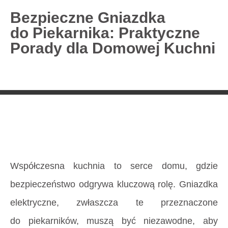
Bezpieczne Gniazdka
do Piekarnika: Praktyczne
727 775 478
Porady dla Domowej Kuchni
blisco.pl
›
Poradnik
›
Bezpieczne Gniazdka
do Piekarnika: Praktyczne Porady dla Domowej
Kuchni
Strona główna
»
Bezpieczne Gniazdka
do Piekarnika: Praktyczne Porady dla Domowej
Kuchni
Współczesna kuchnia to serce domu, gdzie
bezpieczeństwo odgrywa kluczową rolę. Gniazdka
elektryczne, zwłaszcza te przeznaczone
do piekarników, muszą być niezawodne, aby