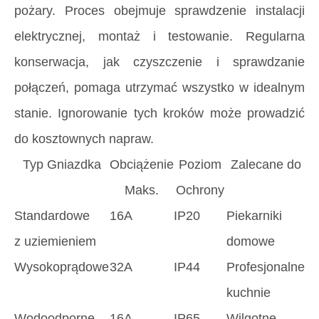
pożary. Proces obejmuje sprawdzenie instalacji
elektrycznej, montaż i testowanie. Regularna
konserwacja, jak czyszczenie i sprawdzanie
połączeń, pomaga utrzymać wszystko w idealnym
stanie. Ignorowanie tych kroków może prowadzić
do kosztownych napraw.
Typ Gniazdka
Obciążenie
Poziom
Zalecane do
Maks.
Ochrony
Standardowe
16A
IP20
Piekarniki
z uziemieniem
domowe
Wysokoprądowe
32A
IP44
Profesjonalne
kuchnie
Wodoodporne
16A
IP65
Wilgotne