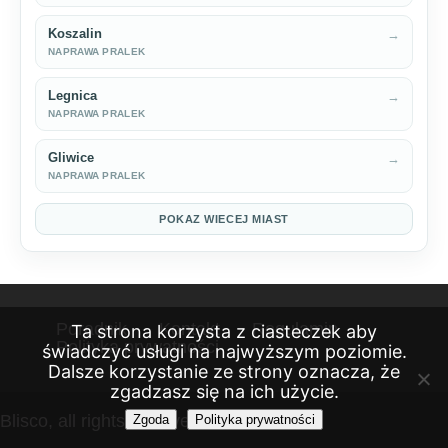
Koszalin
→
NAPRAWA PRALEK
Legnica
→
NAPRAWA PRALEK
Gliwice
→
NAPRAWA PRALEK
POKAZ WIECEJ MIAST
Poradnik
Kontakt
Regulamin
Ta strona korzysta z ciasteczek aby
Polityka prywatności
świadczyć usługi na najwyższym poziomie.
Dalsze korzystanie ze strony oznacza, że
zgadzasz się na ich użycie.
Blisco, all rights reserved 2026
Zgoda
Polityka prywatności