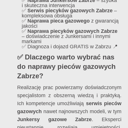
✅
Naprawa Junkersów Zabrze
– szybka
i skuteczna interwencja
✅
Serwis piecyków gazowych Zabrze
–
kompleksowa obsługa
✅
Naprawa pieca gazowego
z gwarancją
jakości
✅
Naprawa piecyków gazowych Zabrze
– doświadczenie z Junkersami i innymi
markami
✅ Diagnoza i dojazd GRATIS w Zabrzu 📍
✅ Dlaczego warto wybrać nas
do naprawy pieców gazowych
Zabrze?
Realizację prac powierzamy doświadczonym
specjalistom z obszerną wiedzą i praktyką.
Ich kompetencje umożliwiają
serwis pieców
gazowych
nawet najnowszych modeli, w tym
Junkersy gazowe Zabrze
. Eksperci
nieustannie rozwijają umiejętności,