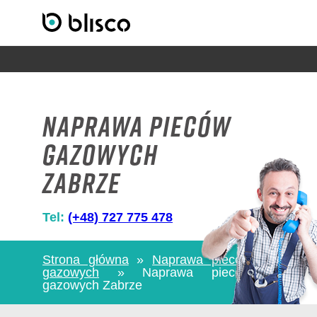
Naprawa pieców
gazowych
Zabrze
Tel:
(+48) 727 775 478
Strona główna
»
Naprawa pieców
gazowych
»
Naprawa pieców
gazowych Zabrze