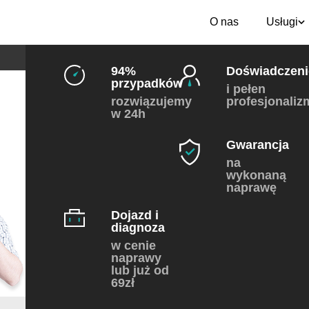
O nas
Usługi
94%
Doświadczeni
przypadków
i pełen
rozwiązujemy
profesjonaliz
w 24h
Gwarancja
na
wykonaną
naprawę
Dojazd i
diagnoza
w cenie
naprawy
lub już od
69zł