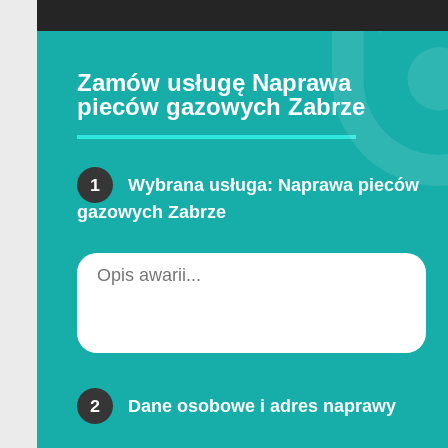
Zamów usługę Naprawa
pieców gazowych Zabrze
1
Wybrana usługa:
Naprawa pieców
gazowych Zabrze
2
Dane osobowe i adres naprawy