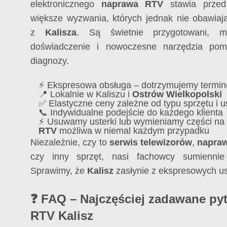
elektronicznego
naprawa RTV
stawia przed
większe wyzwania, których jednak nie obawiają 
z
Kalisza
. Są świetnie przygotowani, m
doświadczenie i nowoczesne narzędzia pom
diagnozy.
⚡ Ekspresowa obsługa – dotrzymujemy termin
📍 Lokalnie w Kaliszu i
Ostrów Wielkopolski
✅ Elastyczne ceny zależne od typu sprzętu i 
📞 Indywidualne podejście do każdego klienta
⚡ Usuwamy usterki lub wymieniamy części n
RTV
możliwa w niemal każdym przypadku
Niezależnie, czy to
serwis telewizorów
,
napraw
czy inny sprzęt, nasi fachowcy sumiennie r
Sprawimy, że
Kalisz
zasłynie z ekspresowych u
❓ FAQ – Najczęściej zadawane pyt
RTV Kalisz