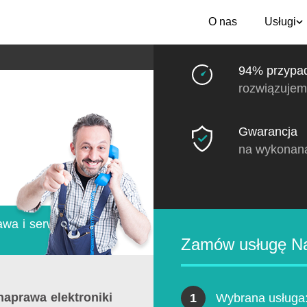
O nas
Usługi
94% przypa
rozwiązujem
Gwarancja
na wykonan
wa i serwis
Zamów usługę Na
naprawa elektroniki
1
Wybrana usługa