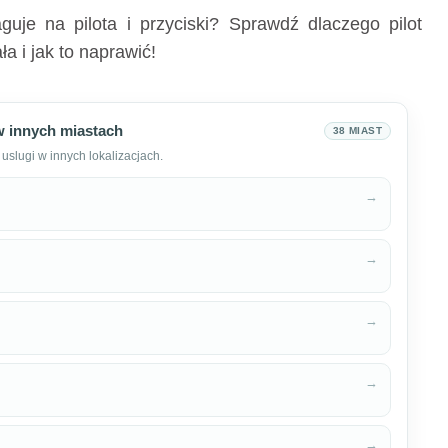
aguje na pilota i przyciski? Sprawdź dlaczego pilot
ła i jak to naprawić!
w innych miastach
38 MIAST
uslugi w innych lokalizacjach.
→
→
→
→
→