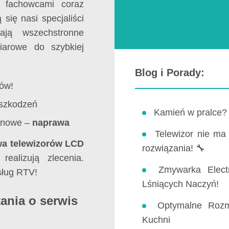
 fachowcami coraz
się nasi specjaliści
ają wszechstronne
iarowe do szybkiej
Blog i Porady:
ów!
uszkodzeń
Kamień w pralce
a nowe –
naprawa
Telewizor nie ma
a telewizorów LCD
rozwiązania! 🔧
ealizują zlecenia.
Zmywarka Elect
sług RTV!
Lśniących Naczyń!
ania o serwis
Optymalne Rozm
Kuchni