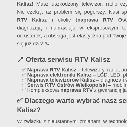
Kalisz
! Masz uszkodzony telewizor, radio c
Nie czekaj, aż problem się pogorszy. Nasi sp
RTV Kalisz
i okolic (
naprawa RTV Ostr
diagnozują i naprawiają w ekspresowym te
od usterek, a obsługa jest elastyczna pod Twoje
się już dziś! 📞
📍 Oferta serwisu RTV Kalisz
✅
Naprawa RTV Kalisz
– telewizory, radia, a
✅
Naprawa elektroniki Kalisz
– LCD, LED, p
✅
Naprawa telewizorów Kalisz
– diagnoza i 
✅
Serwis RTV Ostrów Wielkopolski
– mobil
✅ Kompleksowa
naprawa RTV
z gwarancją ja
✅ Dlaczego warto wybrać nasz se
Kalisz?
W związku z nieustannymi zmianami w technolog