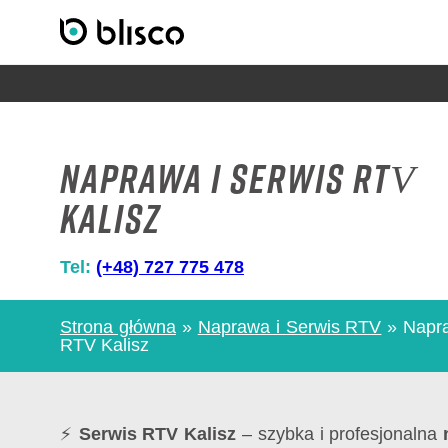
Naprawa i serwis RTV
Kalisz
Tel:
(+48) 727 775 478
Strona główna
»
Naprawa i Serwis RTV
»
Napra
RTV Kalisz
⚡
Serwis RTV Kalisz
– szybka i profesjonalna