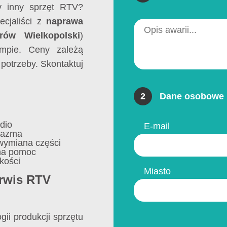
zy inny sprzęt RTV?
ecjaliści z
naprawa
ów Wielkopolski
)
mpie. Ceny zależą
 potrzeby. Skontaktuj
2
Dane osobowe 
udio
E-mail
lazma
wymiana części
na pomoc
kości
Miasto
rwis RTV
ii produkcji sprzętu