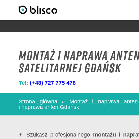
Montaż i naprawa ante
satelitarnej Gdańsk
Tel:
(+48) 727 775 478
Strona główna
»
Montaż i naprawa anten
i naprawa anten Gdańsk
⚡ Szukasz profesjonalnego
montażu i napr