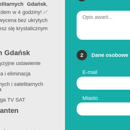
elitarnych Gdańsk
,
zdem w 4 godziny! ✅
 wycena bez ukrytych
esz się krystalicznym
en Gdańsk
2
Dane osobowe 
yzyjne ustawienie
E-mail
 i eliminacja
ch i satelitarnych
a
Miasto
ługa TV SAT
 anten