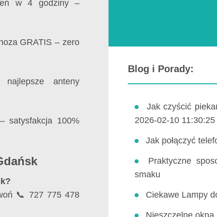
ceń w 4 godziny –
gnoza GRATIS – zero
Blog i Porady:
 najlepsze anteny
Jak czyścić pieka
2026-02-10 11:30:25
 – satysfakcja 100%
Jak połączyć telef
 Gdańsk
Praktyczne spos
smaku
sk?
zwoń 📞 727 775 478
Ciekawe Lampy do 
Nieszczelne okna