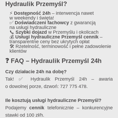
Hydraulik Przemyśl?
⚡
Dostępność 24h
– interwencja nawet
w weekendy i święta!
✅
Doświadczeni fachowcy
z gwarancją
na usługi hydrauliczne
📞
Szybki dojazd
w Przemyślu i okolicach
💰
Usługi hydrauliczne Przemyśl cennik
–
transparentne ceny bez ukrytych opłat
🛠️ Rzetelność, terminowość i pełne zadowolenie
klientów
❓ FAQ – Hydraulik Przemyśl 24h
Czy działacie 24h na dobę?
Tak! ✅ Hydraulik Przemyśl 24h – awaria
o dowolnej porze, dzwoń: 727 775 478.
Ile kosztują usługi hydrauliczne Przemyśl?
Podajemy
cennik
telefonicznie – konkurencyjne
stawki od 100 zł/h.