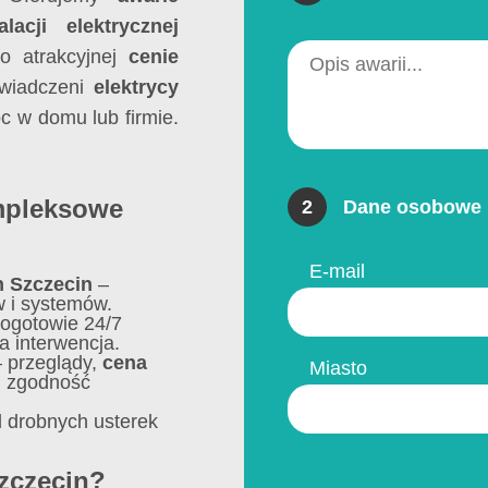
lacji elektrycznej
 atrakcyjnej
cenie
świadczeni
elektrycy
 w domu lub firmie.
ompleksowe
2
Dane osobowe 
E-mail
h Szczecin
–
w i systemów.
ogotowie 24/7
a interwencja.
 przeglądy,
cena
Miasto
, zgodność
 drobnych usterek
zczecin?