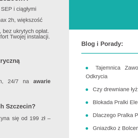
SEP i ciągłymi
ax 2h, większość
 bez ukrytych opłat.
rt Twojej instalacji.
Blog i Porady:
tryczną
Tajemnica Zaw
Odkrycia
in, 24/7 na
awarie
Czy drewniane ły
Blokada Pralki El
ch Szczecin?
Dlaczego Pralka 
yna się od 199 zł –
Gniazdko z Bolce