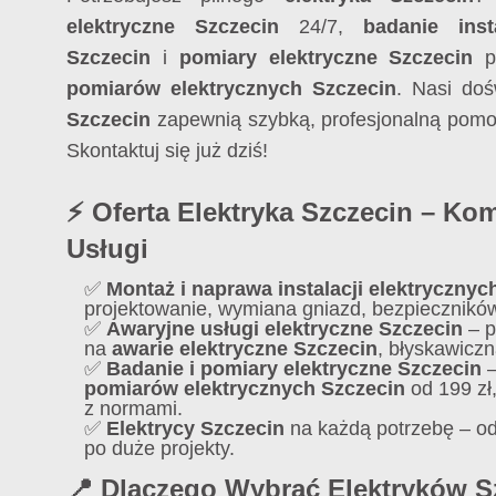
elektryczne Szczecin
24/7,
badanie insta
Szczecin
i
pomiary elektryczne Szczecin
po
pomiarów elektrycznych Szczecin
. Nasi do
Szczecin
zapewnią szybką, profesjonalną pomoc
Skontaktuj się już dziś!
⚡ Oferta Elektryka Szczecin – K
Usługi
✅
Montaż i naprawa instalacji elektrycznyc
projektowanie, wymiana gniazd, bezpiecznikó
✅
Awaryjne usługi elektryczne Szczecin
– p
na
awarie elektryczne Szczecin
, błyskawiczn
✅
Badanie i pomiary elektryczne Szczecin
–
pomiarów elektrycznych Szczecin
od 199 zł
z normami.
✅
Elektrycy Szczecin
na każdą potrzebę – od
po duże projekty.
📍 Dlaczego Wybrać Elektryków S