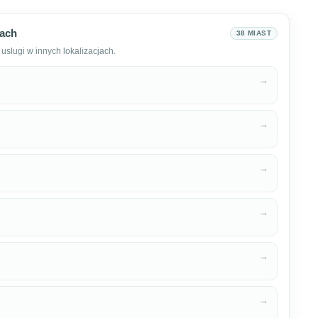
tach
38 MIAST
uslugi w innych lokalizacjach.
→
→
→
→
→
→