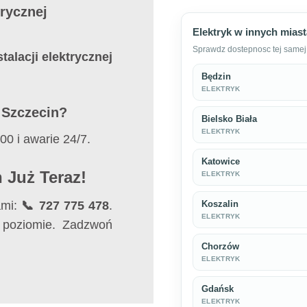
trycznej
Elektryk w innych mias
Sprawdz dostepnosc tej samej 
talacji elektrycznej
Będzin
ELEKTRYK
i Szczecin?
Bielsko Biała
ELEKTRYK
0 i awarie 24/7.
Katowice
 Już Teraz!
ELEKTRYK
ami:
📞 727 775 478
.
Koszalin
ELEKTRYK
poziomie. Zadzwoń
Chorzów
ELEKTRYK
Gdańsk
ELEKTRYK