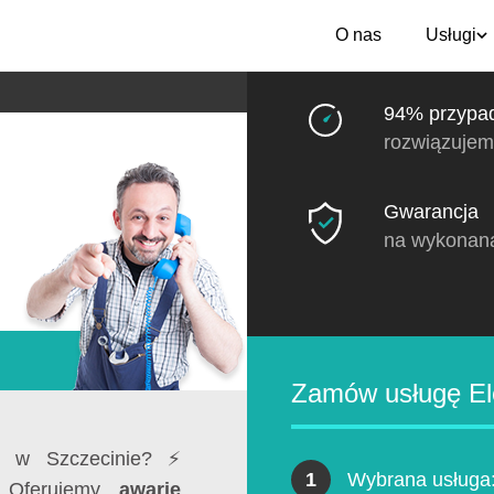
O nas
Usługi
94% przypa
rozwiązujem
Gwarancja
na wykonan
Zamów usługę El
i w Szczecinie? ⚡
1
Wybrana usługa
 Oferujemy
awarie