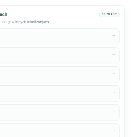
tach
38 MIAST
uslugi w innych lokalizacjach.
→
→
→
→
→
→