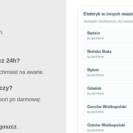
Elektryk w innych mias
Sprawdz dostepnosc tej samej 
m.
Będzin
ELEKTRYK
Bielsko Biała
ELEKTRYK
cz 24h?
Bytom
chmiast na awarie.
ELEKTRYK
zczy?
Gdańsk
ELEKTRYK
zwoń po darmową!
Gorzów Wielkopolski
ELEKTRYK
Ostrów Wielkopolski
goszcz
.
ELEKTRYK