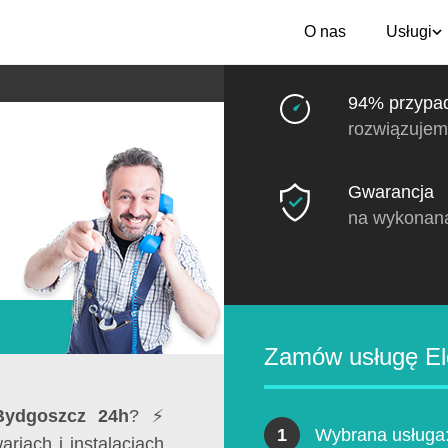
O nas
Usługi
94% przypa
rozwiązujem
Gwarancja
na wykonan
Zamów usługę El
 Bydgoszcz 24h
? ⚡
1
Wybrana usługa
iach i instalacjach