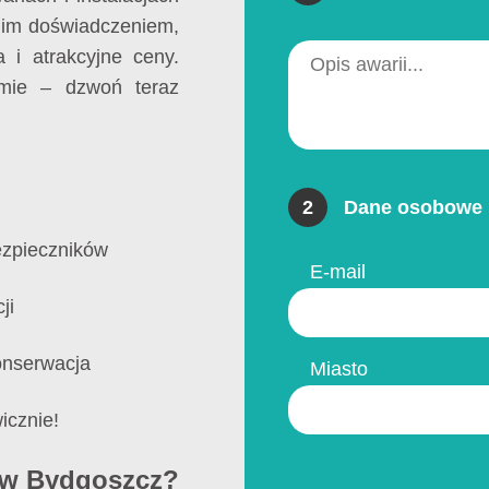
nim doświadczeniem,
 i atrakcyjne ceny.
mie – dzwoń teraz
2
Dane osobowe 
ezpieczników
E-mail
ji
onserwacja
Miasto
icznie!
ów Bydgoszcz?