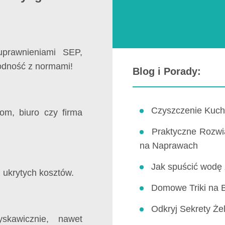
prawnieniami SEP,
godność z normami!
Blog i Porady:
Czyszczenie Kuch
om, biuro czy firma
Praktyczne Rozwi
na Naprawach
Jak spuścić wodę 
 ukrytych kosztów.
Domowe Triki na B
Odkryj Sekrety Że
skawicznie, nawet