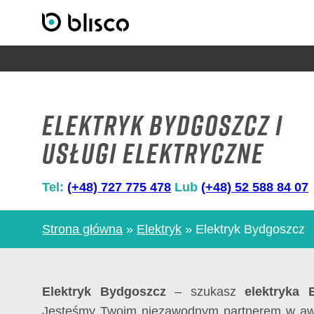
Elektryk Bydgoszcz i
usługi elektryczne
Tel:
(+48) 727 775 478
Lub
(+48) 52 588 84 07
Strona główna
»
Elektryk
»
Elektryk Bydgoszcz
Elektryk Bydgoszcz
– szukasz
elektryka
Jesteśmy Twoim niezawodnym partnerem w awar