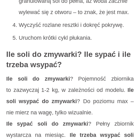
granulowaną sól do pełna, aż woda zacznie
wylewać się z otworu – to znak, że jest max.
Wyczyść rozlane resztki i dokręć pokrywę.
Uruchom krótki cykl płukania.
Ile soli do zmywarki? Ile sypać i ile
trzeba wsypać?
Ile soli do zmywarki
? Pojemność zbiornika
to zazwyczaj 1-2 kg, w zależności od modelu.
Ile
soli wsypać do zmywarki
? Do poziomu max –
nie mierz na wagę, tylko wizualnie.
Ile sypać soli do zmywarki
? Pełny zbiornik
wystarcza na miesiąc.
Ile trzeba wsypać soli