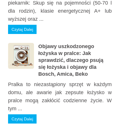
piekarnik: Skup się na pojemności (50-70 l
dla rodzin), klasie energetycznej A+ lub
wyższej oraz ...
Czytaj Dalej
Objawy uszkodzonego
łożyska w pralce: Jak
sprawdzić, dlaczego psują
się łożyska i objawy dla
Bosch, Amica, Beko
Pralka to niezastąpiony sprzęt w każdym
domu, ale awarie jak zepsute łożysko w
pralce mogą zakłócić codzienne życie. W
tym ...
Czytaj Dalej