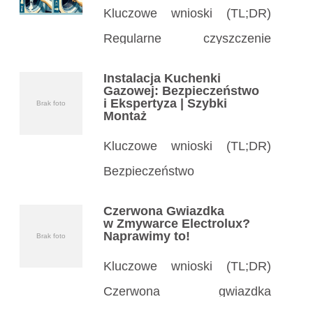
Kluczowe wnioski (TL;DR)
Regularne czyszczenie
kołnierza pralki zapobiega
Instalacja Kuchenki
pleśni, zapachom
Gazowej: Bezpieczeństwo
i Ekspertyza | Szybki
Brak foto
i uszkodzeniom uszczelki –
Montaż
czyść co miesiąc. Proste
Kluczowe wnioski (TL;DR)
środki domowe jak ocet, soda
Bezpieczeństwo
czy płyn do naczyń
na pierwszym miejscu:
Czerwona Gwiazdka
skutecznie usuwają brud
Instalacja kuchenki gazowej
w Zmywarce Electrolux?
Naprawimy to!
Brak foto
i szlam z gumowego kołnierza
wymaga specjalisty
w pralce. […]
Kluczowe wnioski (TL;DR)
z certyfikatami, by uniknąć
Czerwona gwiazdka
wycieków gazu i eksplozji.