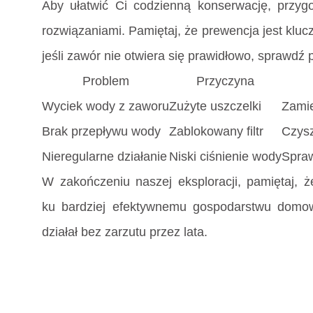
Aby ułatwić Ci codzienną konserwację, przyg
rozwiązaniami. Pamiętaj, że prewencja jest kluc
jeśli zawór nie otwiera się prawidłowo, sprawdź 
Problem
Przyczyna
Wyciek wody z zaworu
Zużyte uszczelki
Zamie
Brak przepływu wody
Zablokowany filtr
Czysz
Nieregularne działanie
Niski ciśnienie wody
Spraw
W zakończeniu naszej eksploracji, pamiętaj,
ku bardziej efektywnemu gospodarstwu domow
działał bez zarzutu przez lata.