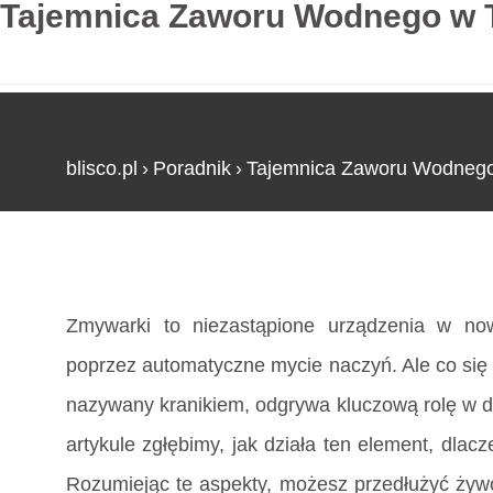
Tajemnica Zaworu Wodnego w T
blisco.pl
›
Poradnik
›
Tajemnica Zaworu Wodnego
Strona główna
»
Tajemnica Zaworu Wodnego w T
Zmywarki to niezastąpione urządzenia w now
poprzez automatyczne mycie naczyń. Ale co się 
nazywany kranikiem, odgrywa kluczową rolę w do
artykule zgłębimy, jak działa ten element, dlacz
Rozumiejąc te aspekty, możesz przedłużyć żyw