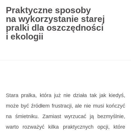
Praktyczne sposoby
na wykorzystanie starej
727 775 478
pralki dla oszczędności
blisco.pl
›
Poradnik
›
Praktyczne sposoby
i ekologii
na wykorzystanie starej pralki dla oszczędności
i ekologii
Strona główna
»
Praktyczne sposoby
na wykorzystanie starej pralki dla oszczędności
i ekologii
Stara pralka, która już nie działa tak jak kiedyś,
może być źródłem frustracji, ale nie musi kończyć
na śmietniku. Zamiast wyrzucać ją bezmyślnie,
warto rozważyć kilka praktycznych opcji, które