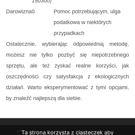
150300)
Darowizna
0
Pomoc potrzebującym, ulga
podatkowa w niektórych
przypadkach
Ostatecznie, wybierając odpowiednią metodę,
możesz nie tylko pozbyć się niepotrzebnego
sprzętu, ale też zyskać realne korzyści, jak
oszczędności czy satysfakcja z ekologicznych
działań. Warto eksperymentować z tymi opcjami,
by znaleźć najlepszą dla siebie.
Poradnik
Kontakt
Regulamin
Ta strona korzysta z ciasteczek aby