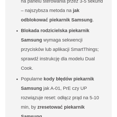
na panelu sterowania przez 3-5 sekund
– najszybsza metoda na
jak
odblokować piekarnik Samsung
.
Blokada rodzicielska piekarnik
Samsung
wymaga sekwencji
przycisków lub aplikacji SmartThings;
sprawdź instrukcję dla modelu Dual
Cook.
Popularne
kody błędów piekarnik
Samsung
jak A-01, PrE czy UP
rozwiązuje reset: odłącz prąd na 5-10
min, by
zresetować piekarnik
Samsung
.