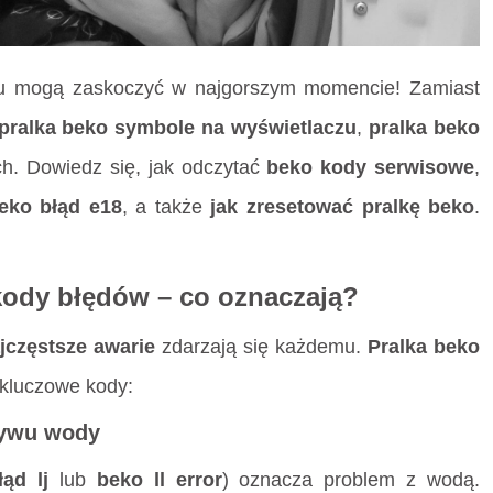
u mogą zaskoczyć w najgorszym momencie! Zamiast
pralka beko symbole na wyświetlaczu
,
pralka beko
ch. Dowiedz się, jak odczytać
beko kody serwisowe
,
beko błąd e18
, a także
jak zresetować pralkę beko
.
 kody błędów – co oznaczają?
jczęstsze awarie
zdarzają się każdemu.
Pralka beko
 kluczowe kody:
pływu wody
ąd lj
lub
beko ll error
) oznacza problem z wodą.