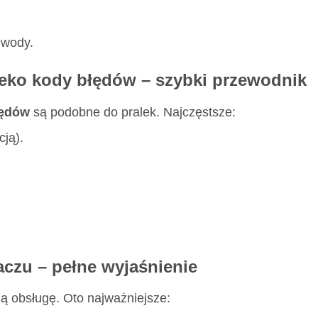
ewody.
Beko kody błędów – szybki przewodnik
łędów
są podobne do pralek. Najczęstsze:
ją).
czu – pełne wyjaśnienie
ją obsługę. Oto najważniejsze: