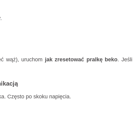
.
ręć wąż), uruchom
jak zresetować pralkę beko
. Jeśli
ikacją
ka. Często po skoku napięcia.