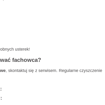
robnych usterek!
zwać fachowca?
owe
, skontaktuj się z serwisem. Regularne czyszczenie
:
: