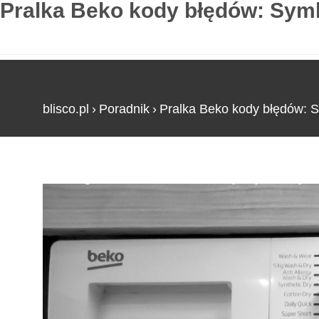
Pralka Beko kody błędów: Symbo
blisco.pl
›
Poradnik
›
Pralka Beko kody błędów: S
Strona główna
»
Pralka Beko kody błędów: Symbo