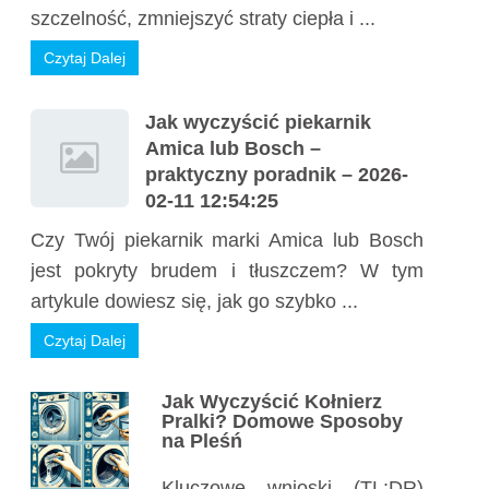
szczelność, zmniejszyć straty ciepła i ...
Czytaj Dalej
Jak wyczyścić piekarnik
Amica lub Bosch –
praktyczny poradnik – 2026-
02-11 12:54:25
Czy Twój piekarnik marki Amica lub Bosch
jest pokryty brudem i tłuszczem? W tym
artykule dowiesz się, jak go szybko ...
Czytaj Dalej
Jak Wyczyścić Kołnierz
Pralki? Domowe Sposoby
na Pleśń
Kluczowe wnioski (TL;DR)