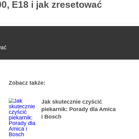
0, E18 i jak zresetować
Usługi
Poradnik
Kontakt
727 775 478
wać
Zobacz także:
Jak skutecznie czyścić
piekarnik: Porady dla Amica
i Bosch