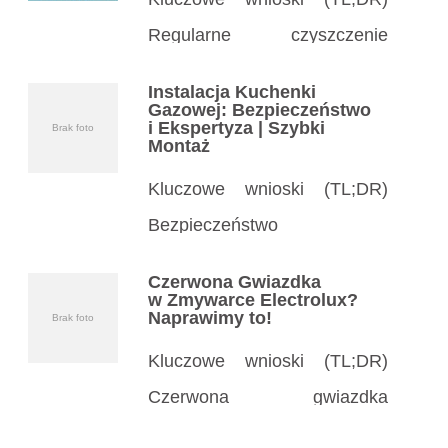
Regularne czyszczenie
kołnierza pralki zapobiega
Instalacja Kuchenki
pleśni, zapachom
Gazowej: Bezpieczeństwo
i Ekspertyza | Szybki
Brak foto
i uszkodzeniom uszczelki –
Montaż
czyść co miesiąc. Proste
Kluczowe wnioski (TL;DR)
środki domowe jak ocet, soda
Bezpieczeństwo
czy płyn do naczyń
na pierwszym miejscu:
Czerwona Gwiazdka
skutecznie usuwają brud
Instalacja kuchenki gazowej
w Zmywarce Electrolux?
Naprawimy to!
Brak foto
i szlam z gumowego kołnierza
wymaga specjalisty
w pralce. […]
Kluczowe wnioski (TL;DR)
z certyfikatami, by uniknąć
Czerwona gwiazdka
wycieków gazu i eksplozji.
w zmywarce Electrolux często
Wybierz doświadczonego