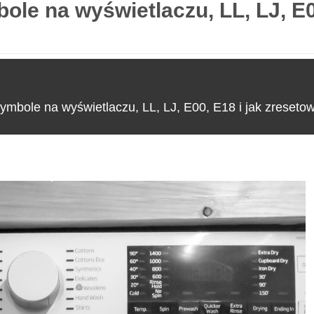
le na wyświetlaczu, LL, LJ, E0
O nas
ymbole na wyświetlaczu, LL, LJ, E00, E18 i jak zreseto
le na wyświetlaczu, LL, LJ, E00, E18 i jak zresetować