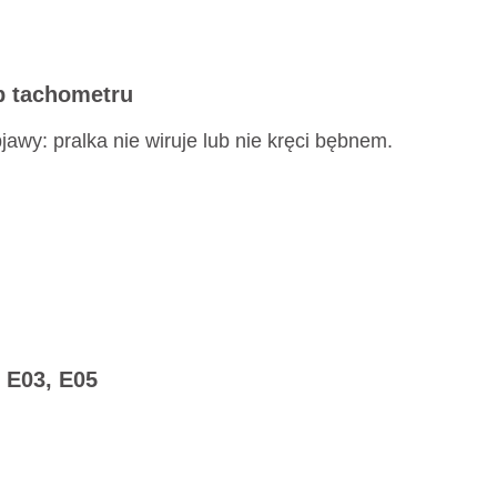
ub tachometru
jawy: pralka nie wiruje lub nie kręci bębnem.
 E03, E05