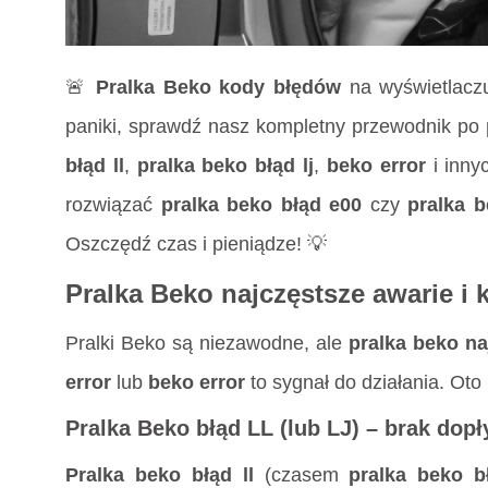
🚨
Pralka Beko kody błędów
na wyświetlacz
paniki, sprawdź nasz kompletny przewodnik po
błąd ll
,
pralka beko błąd lj
,
beko error
i inny
rozwiązać
pralka beko błąd e00
czy
pralka 
Oszczędź czas i pieniądze! 💡
Pralka Beko najczęstsze awarie i
Pralki Beko są niezawodne, ale
pralka beko na
error
lub
beko error
to sygnał do działania. Oto
Pralka Beko błąd LL (lub LJ) – brak do
Pralka beko błąd ll
(czasem
pralka beko bł