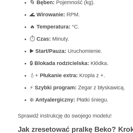
🌀
Bęben:
Pojemność (kg).
🌊
Wirowanie:
RPM.
🔥
Temperatura:
°C.
⏱️
Czas:
Minuty.
▶️
Start/Pauza:
Uruchomienie.
🔒
Blokada rodzicielska:
Kłódka.
💧+
Płukanie extra:
Kropla z +.
⚡
Szybki program:
Zegar z błyskawicą.
❄️
Antyalergiczny:
Płatki śniegu.
Sprawdź instrukcję do swojego modelu!
Jak zresetować pralkę Beko? Krok