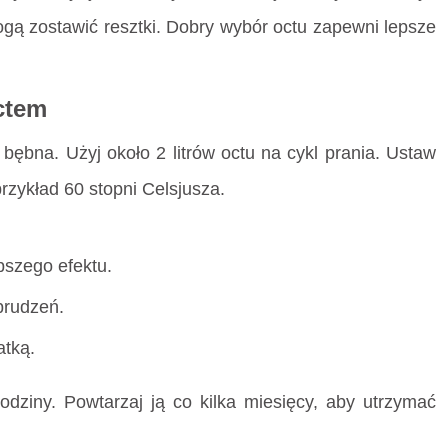
gą zostawić resztki. Dobry wybór octu zapewni lepsze
ctem
bębna. Użyj około 2 litrów octu na cykl prania. Ustaw
rzykład 60 stopni Celsjusza.
pszego efektu.
brudzeń.
atką.
dziny. Powtarzaj ją co kilka miesięcy, aby utrzymać