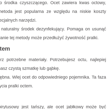
ko środka czyszczącego. Ocet zawiera kwas octowy,
metoda jest popularna ze względu na niskie koszty
ecjalnych narzędzi.
o naturalny środek dezynfekujący. Pomaga on usunąć
anie tej metody może przedłużyć żywotność pralki.
ctem
z potrzebne materiały. Potrzebujesz octu, najlepiej
masz czystą szmatkę lub gąbkę.
bębna. Wlej ocet do odpowiedniego pojemnika. Ta faza
cia pralki octem.
irytusowy jest tańszy, ale ocet jabłkowy może być