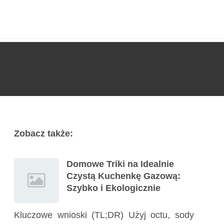
Usługi
Poradnik
Kontakt
727 775 478
Zobacz także:
Domowe Triki na Idealnie
Czystą Kuchenkę Gazową:
Szybko i Ekologicznie
Kluczowe wnioski (TL;DR) Użyj octu, sody