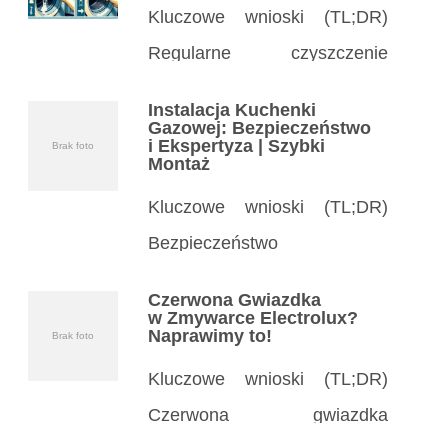
Kluczowe wnioski (TL;DR)
Regularne czyszczenie
kołnierza pralki zapobiega
Instalacja Kuchenki
pleśni, zapachom
Gazowej: Bezpieczeństwo
i Ekspertyza | Szybki
Brak foto
i uszkodzeniom uszczelki –
Montaż
czyść co miesiąc. Proste
Kluczowe wnioski (TL;DR)
środki domowe jak ocet, soda
Bezpieczeństwo
czy płyn do naczyń
na pierwszym miejscu:
Czerwona Gwiazdka
skutecznie usuwają brud
Instalacja kuchenki gazowej
w Zmywarce Electrolux?
Naprawimy to!
Brak foto
i szlam z gumowego kołnierza
wymaga specjalisty
w pralce. […]
Kluczowe wnioski (TL;DR)
z certyfikatami, by uniknąć
Czerwona gwiazdka
wycieków gazu i eksplozji.